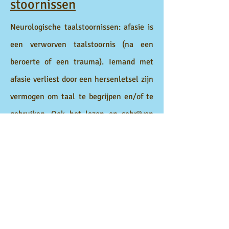
stoornissen
Neurologische taalstoornissen: afasie is
een verworven taalstoornis (na een
beroerte of een trauma). Iemand met
afasie verliest door een hersenletsel zijn
vermogen om taal te begrijpen en/of te
gebruiken. Ook het lezen en schrijven
kunnen aangetast zijn.
Taalstoornissen bij dementie: bij
dementie (ziekte van Alzheimer of een
andere vorm van dementie) wordt naast
het geheugen ook het taalvermogen
aangetast.