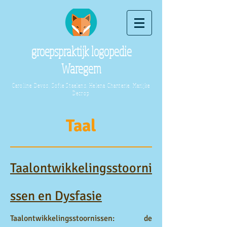
groepspraktijk logopedie
Waregem
Caroline Devos, Sofie Staelens, Helena Chanterie, Marijke
Decrop
Taal
Taalontwikkelingsstoorni
ssen en Dysfasie
Taalontwikkelingsstoornissen: de