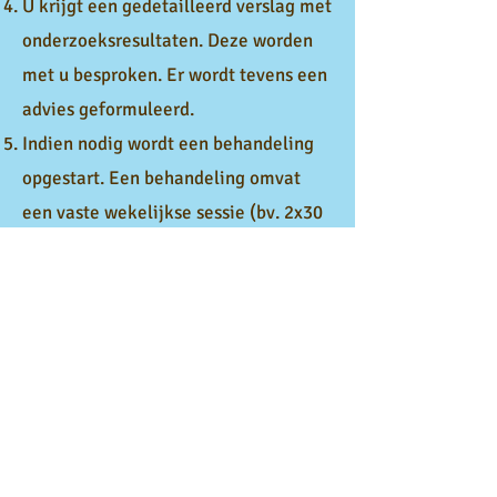
U krijgt een gedetailleerd verslag met
onderzoeksresultaten. Deze worden
met u besproken. Er wordt tevens een
advies geformuleerd.
Indien nodig wordt een behandeling
opgestart. Een behandeling omvat
een vaste wekelijkse sessie (bv. 2x30
minuten of 1x60 minuten per week),
afhankelijk van de problematiek.
Heeft u vragen over de werking van
onze logopediepraktijk? Wacht dan
niet langer en
contacteer
ons
vrijblijvend. Wij helpen u graag
verder.